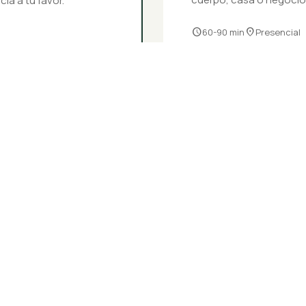
cia a tu favor.
schedule
location_on
60-90 min
Presencial
arrow_forward
CONOCER MÁS
pets
Constelacio
$2,900 MXN