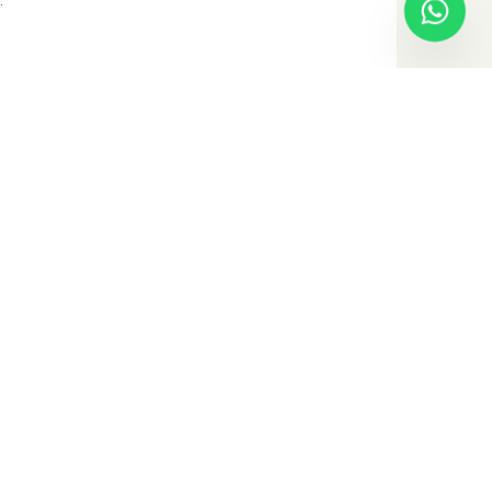
nes
con Caballos